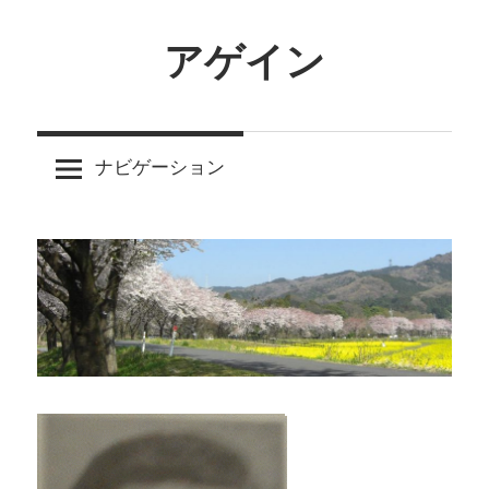
コ
ン
アゲイン
テ
愛
ン
と
ツ
ナビゲーション
結
へ
婚
ス
と
キ
人
ッ
生、
プ
ス
キ
ャ
ン
ダ
ル