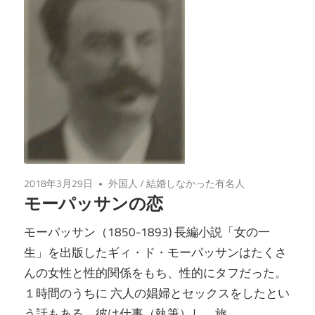
研
究
2018年3月29日
外国人
/
結婚しなかった有名人
モーパッサンの恋
モーパッサン（1850-1893) 長編小説「女の一
生」を出版したギィ・ド・モーパッサンはたくさ
んの女性と性的関係をもち、性的にタフだった。
１時間のうちに 六人の娼婦とセックスをしたとい
う話もある。彼は仕事（執筆）し、旅