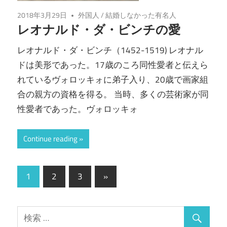
2018年3月29日
外国人
/
結婚しなかった有名人
レオナルド・ダ・ビンチの愛
レオナルド・ダ・ビンチ（1452-1519) レオナル
ドは美形であった。17歳のころ同性愛者と伝えら
れているヴォロッキォに弟子入り、20歳で画家組
合の親方の資格を得る。 当時、多くの芸術家が同
性愛者であった。ヴォロッキォ
Continue reading
投
次
1
2
3
»
の
稿
記
ナ
事